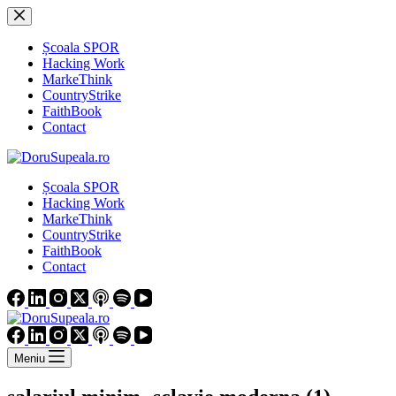
Sari
la
conținut
Școala SPOR
Hacking Work
MarkeThink
CountryStrike
FaithBook
Contact
Școala SPOR
Hacking Work
MarkeThink
CountryStrike
FaithBook
Contact
Meniu