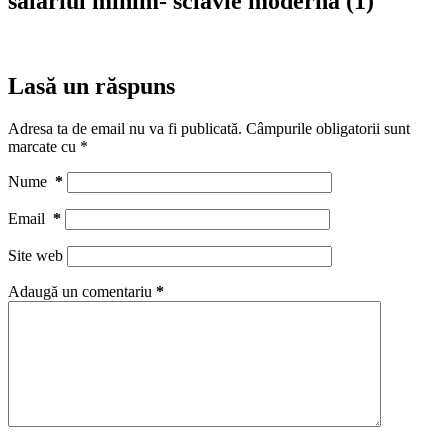
salariul minim- sclavie moderna (1)
Lasă un răspuns
Adresa ta de email nu va fi publicată.
Câmpurile obligatorii sunt
marcate cu
*
Nume
*
Email
*
Site web
Adaugă un comentariu
*