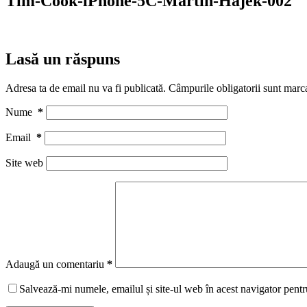
Tim-Cook-iPhone-5C-Martin-Hajek-002
Lasă un răspuns
Adresa ta de email nu va fi publicată.
Câmpurile obligatorii sunt marc
Nume
*
Email
*
Site web
Adaugă un comentariu
*
Salvează-mi numele, emailul și site-ul web în acest navigator pentr