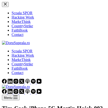
Sari
la
conținut
Școala SPOR
Hacking Work
MarkeThink
CountryStrike
FaithBook
Contact
Școala SPOR
Hacking Work
MarkeThink
CountryStrike
FaithBook
Contact
Meniu