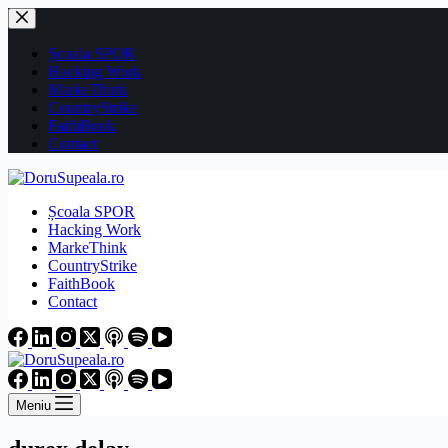
Sari
la
conținut
Școala SPOR
Hacking Work
MarkeThink
CountryStrike
FaithBook
Contact
Școala SPOR
Hacking Work
MarkeThink
CountryStrike
FaithBook
Contact
Meniu