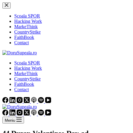
Sari
la
conținut
Școala SPOR
Hacking Work
MarkeThink
CountryStrike
FaithBook
Contact
Școala SPOR
Hacking Work
MarkeThink
CountryStrike
FaithBook
Contact
Meniu