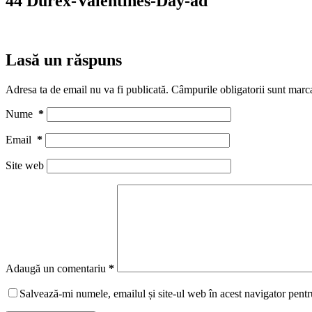
44 Durex-Valentines-Day-ad
Lasă un răspuns
Adresa ta de email nu va fi publicată.
Câmpurile obligatorii sunt marc
Nume
*
Email
*
Site web
Adaugă un comentariu
*
Salvează-mi numele, emailul și site-ul web în acest navigator pentr