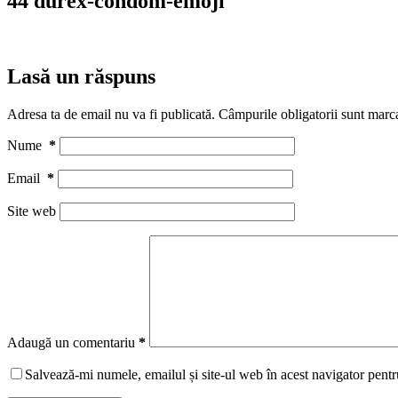
44 durex-condom-emoji
Lasă un răspuns
Adresa ta de email nu va fi publicată.
Câmpurile obligatorii sunt marc
Nume
*
Email
*
Site web
Adaugă un comentariu
*
Salvează-mi numele, emailul și site-ul web în acest navigator pentr