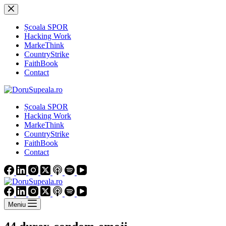
Sari
la
conținut
Școala SPOR
Hacking Work
MarkeThink
CountryStrike
FaithBook
Contact
Școala SPOR
Hacking Work
MarkeThink
CountryStrike
FaithBook
Contact
Meniu