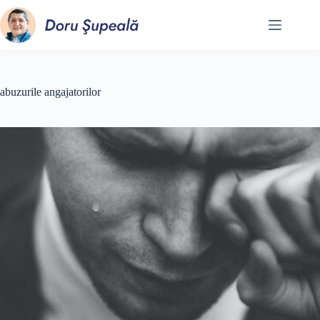
Sari
la
conținut
abuzurile angajatorilor