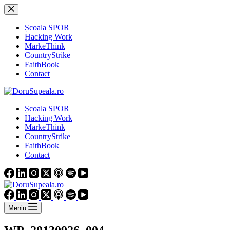
Sari
la
conținut
Școala SPOR
Hacking Work
MarkeThink
CountryStrike
FaithBook
Contact
Școala SPOR
Hacking Work
MarkeThink
CountryStrike
FaithBook
Contact
Meniu