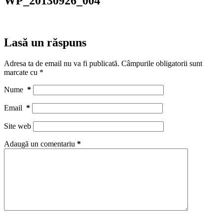
WP_20130926_004
Lasă un răspuns
Adresa ta de email nu va fi publicată.
Câmpurile obligatorii sunt
marcate cu
*
Nume
*
Email
*
Site web
Adaugă un comentariu
*