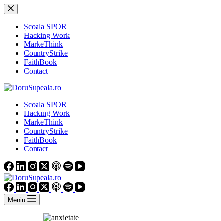
Sari
la
conținut
Școala SPOR
Hacking Work
MarkeThink
CountryStrike
FaithBook
Contact
Școala SPOR
Hacking Work
MarkeThink
CountryStrike
FaithBook
Contact
Meniu