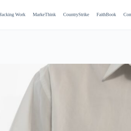
Hacking Work
MarkeThink
CountryStrike
FaithBook
Con