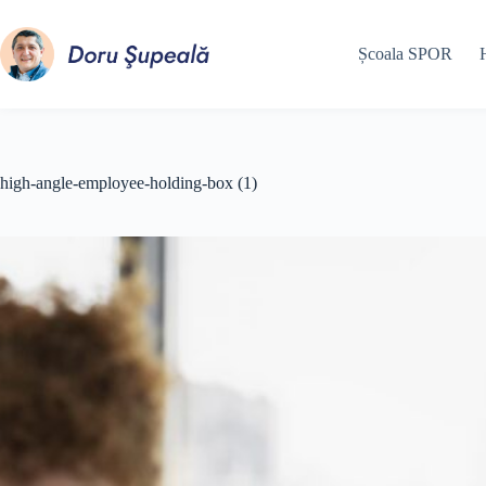
Sari
la
conținut
Școala SPOR
high-angle-employee-holding-box (1)