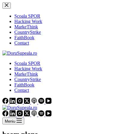
Sari
la
conținut
Școala SPOR
Hacking Work
MarkeThink
CountryStrike
FaithBook
Contact
Școala SPOR
Hacking Work
MarkeThink
CountryStrike
FaithBook
Contact
Meniu