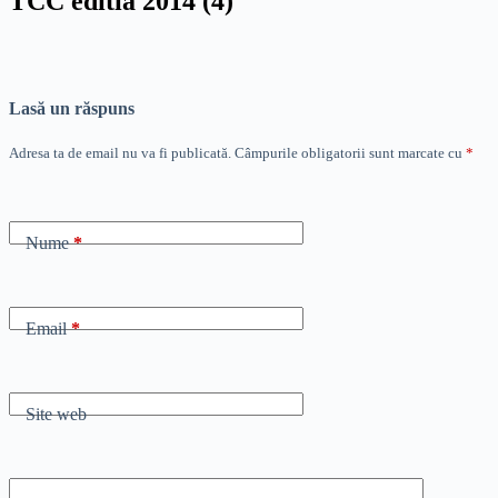
TCC editia 2014 (4)
Lasă un răspuns
Adresa ta de email nu va fi publicată.
Câmpurile obligatorii sunt marcate cu
*
Nume
*
Email
*
Site web