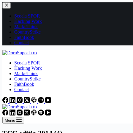
Sari
la
conținut
Școala SPOR
Hacking Work
MarkeThink
CountryStrike
FaithBook
Contact
Școala SPOR
Hacking Work
MarkeThink
CountryStrike
FaithBook
Contact
Meniu