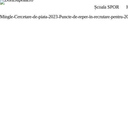
Sari
Școala SPOR
la
conținut
Mingle-Cercetare-de-piata-2023-Puncte-de-reper-in-recrutare-pentru