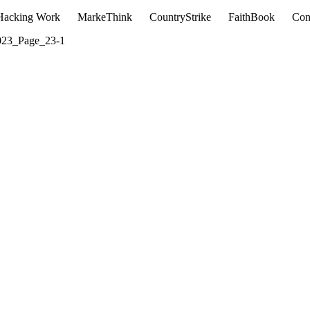
Hacking Work
MarkeThink
CountryStrike
FaithBook
Con
-2023_Page_23-1