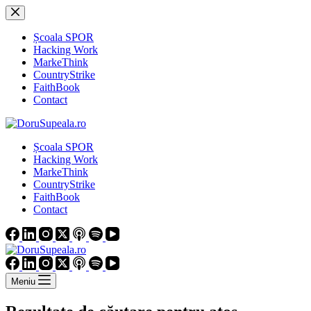
Sari
la
conținut
Școala SPOR
Hacking Work
MarkeThink
CountryStrike
FaithBook
Contact
Școala SPOR
Hacking Work
MarkeThink
CountryStrike
FaithBook
Contact
Meniu