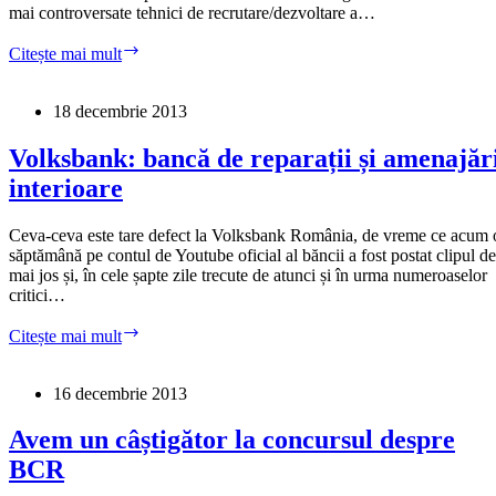
mai controversate tehnici de recrutare/dezvoltare a…
Despre
Citește mai mult
granița
dintre
internship
18 decembrie 2013
și
sclavie
Volksbank: bancă de reparații și amenajăr
interioare
Ceva-ceva este tare defect la Volksbank România, de vreme ce acum 
săptămână pe contul de Youtube oficial al băncii a fost postat clipul de
mai jos și, în cele șapte zile trecute de atunci și în urma numeroaselor
critici…
Volksbank:
Citește mai mult
bancă
de
reparații
16 decembrie 2013
și
amenajări
Avem un câștigător la concursul despre
interioare
BCR