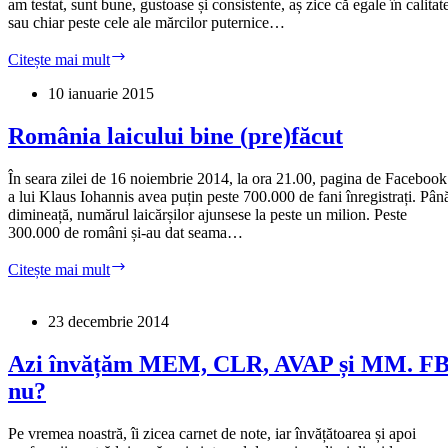
am testat, sunt bune, gustoase și consistente, aș zice că egale în calitat
sau chiar peste cele ale mărcilor puternice…
MultiLact
Citește mai mult
–
lactate
10 ianuarie 2015
bune,
marketing
România laicului bine (pre)făcut
expirat
În seara zilei de 16 noiembrie 2014, la ora 21.00, pagina de Facebook
a lui Klaus Iohannis avea puțin peste 700.000 de fani înregistrați. Pân
dimineață, numărul laicărșilor ajunsese la peste un milion. Peste
300.000 de români și-au dat seama…
România
Citește mai mult
laicului
bine
(pre)făcut
23 decembrie 2014
Azi învățăm MEM, CLR, AVAP și MM. FB
nu?
Pe vremea noastră, îi zicea carnet de note, iar învățătoarea și apoi