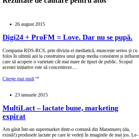
Rezultate de căutare pentru atos
26 august 2015
Digi24 + ProFM = Love. Dar nu se pupă.
Compania RDS-RCS, prin divizia ei mediatică, muncește serios și cu
folos în ultimii ani la construirea unui grup media consistent și influent
care să acopere o varietate cât mai mare de tipuri de public. Scopul
acestei inițiative este să concentreze…
Digi24
Citește mai mult
+
ProFM
=
23 ianuarie 2015
Love.
Dar
MultiLact – lactate bune, marketing
nu
expirat
se
pupă.
Am găsit într-un supermarket dintr-o comună din Maramureș (da,
există!) produsele lactate pe care le vedeți în imaginile de mai jos. Le-