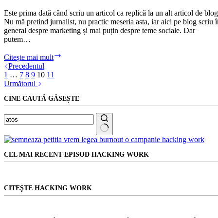
Este prima dată când scriu un articol ca replică la un alt articol de blog
Nu mă pretind jurnalist, nu practic meseria asta, iar aici pe blog scriu 
general despre marketing și mai puțin despre teme sociale. Dar
putem…
Doar
Citește mai mult
Cheloo
Precedentul
a
1
…
7
8
9
10
11
comis-
Următorul
o
CINE CAUTĂ GĂSEȘTE
duminică
seară?
Niciun
rezultat
CEL MAI RECENT EPISOD HACKING WORK
CITEŞTE HACKING WORK