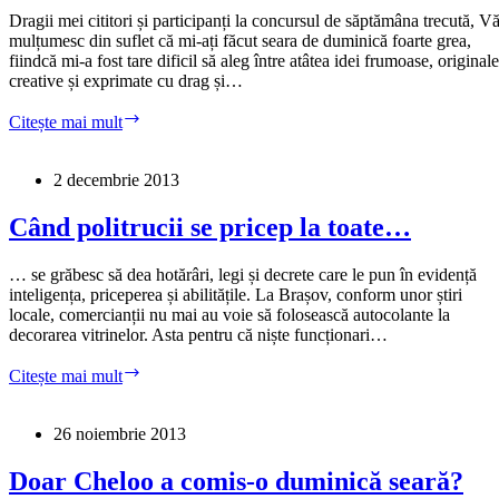
Dragii mei cititori și participanți la concursul de săptămâna trecută, V
mulțumesc din suflet că mi-ați făcut seara de duminică foarte grea,
fiindcă mi-a fost tare dificil să aleg între atâtea idei frumoase, originale
creative și exprimate cu drag și…
Avem
Citește mai mult
un
câștigător
la
2 decembrie 2013
concursul
despre
Când politrucii se pricep la toate…
BCR
… se grăbesc să dea hotărâri, legi și decrete care le pun în evidență
inteligența, priceperea și abilitățile. La Brașov, conform unor știri
locale, comercianții nu mai au voie să folosească autocolante la
decorarea vitrinelor. Asta pentru că niște funcționari…
Când
Citește mai mult
politrucii
se
pricep
26 noiembrie 2013
la
toate…
Doar Cheloo a comis-o duminică seară?