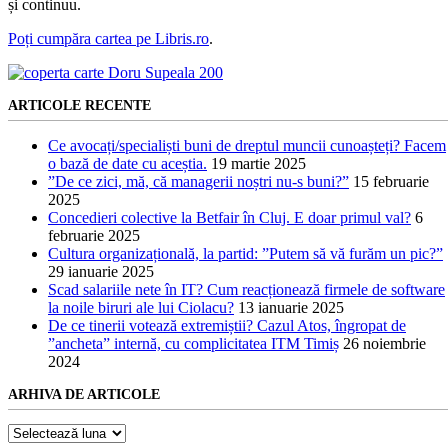
și continuu.
Poți cumpăra cartea pe Libris.ro
.
ARTICOLE RECENTE
Ce avocați/specialiști buni de dreptul muncii cunoașteți? Facem
o bază de date cu aceștia.
19 martie 2025
”De ce zici, mă, că managerii noștri nu-s buni?”
15 februarie
2025
Concedieri colective la Betfair în Cluj. E doar primul val?
6
februarie 2025
Cultura organizațională, la partid: ”Putem să vă furăm un pic?”
29 ianuarie 2025
Scad salariile nete în IT? Cum reacționează firmele de software
la noile biruri ale lui Ciolacu?
13 ianuarie 2025
De ce tinerii votează extremiștii? Cazul Atos, îngropat de
”ancheta” internă, cu complicitatea ITM Timiș
26 noiembrie
2024
ARHIVA DE ARTICOLE
Arhiva