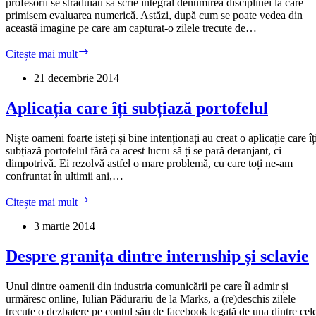
profesorii se străduiau să scrie integral denumirea disciplinei la care
primisem evaluarea numerică. Astăzi, după cum se poate vedea din
această imagine pe care am capturat-o zilele trecute de…
Azi
Citește mai mult
învățăm
MEM,
21 decembrie 2014
CLR,
AVAP
Aplicația care îți subțiază portofelul
și
MM.
Niște oameni foarte isteți și bine intenționați au creat o aplicație care îț
FB,
subțiază portofelul fără ca acest lucru să ți se pară deranjant, ci
nu?
dimpotrivă. Ei rezolvă astfel o mare problemă, cu care toți ne-am
confruntat în ultimii ani,…
Aplicația
Citește mai mult
care
îți
3 martie 2014
subțiază
portofelul
Despre granița dintre internship și sclavie
Unul dintre oamenii din industria comunicării pe care îi admir și
urmăresc online, Iulian Pădurariu de la Marks, a (re)deschis zilele
trecute o dezbatere pe contul său de facebook legată de una dintre cel