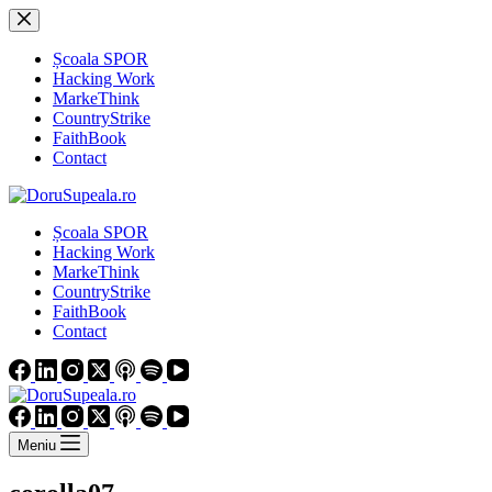
Sari
la
conținut
Școala SPOR
Hacking Work
MarkeThink
CountryStrike
FaithBook
Contact
Școala SPOR
Hacking Work
MarkeThink
CountryStrike
FaithBook
Contact
Meniu