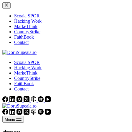
Sari
la
conținut
Școala SPOR
Hacking Work
MarkeThink
CountryStrike
FaithBook
Contact
Școala SPOR
Hacking Work
MarkeThink
CountryStrike
FaithBook
Contact
Meniu