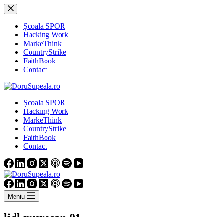
Sari
la
conținut
Școala SPOR
Hacking Work
MarkeThink
CountryStrike
FaithBook
Contact
Școala SPOR
Hacking Work
MarkeThink
CountryStrike
FaithBook
Contact
Meniu