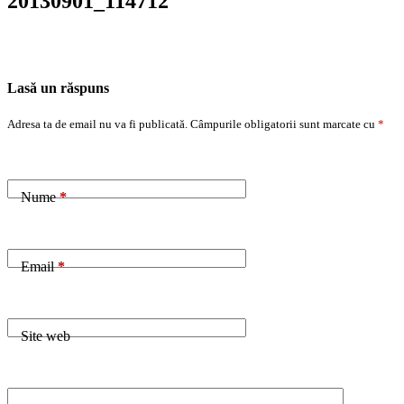
20130901_114712
Lasă un răspuns
Adresa ta de email nu va fi publicată.
Câmpurile obligatorii sunt marcate cu
*
Nume
*
Email
*
Site web