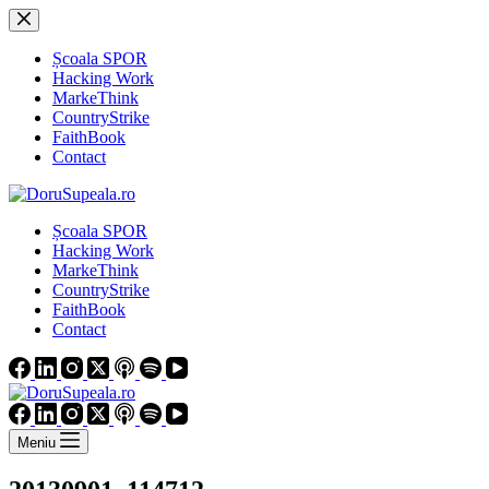
Sari
la
conținut
Școala SPOR
Hacking Work
MarkeThink
CountryStrike
FaithBook
Contact
Școala SPOR
Hacking Work
MarkeThink
CountryStrike
FaithBook
Contact
Meniu