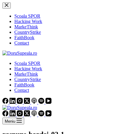
Sari
la
conținut
Școala SPOR
Hacking Work
MarkeThink
CountryStrike
FaithBook
Contact
Școala SPOR
Hacking Work
MarkeThink
CountryStrike
FaithBook
Contact
Meniu