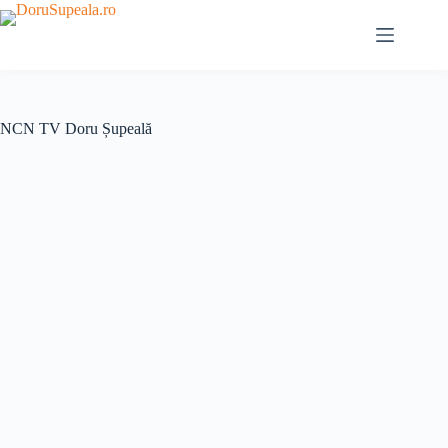
Sari
la
conținut
NCN TV Doru Șupeală