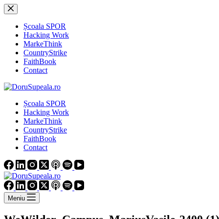
Sari
la
conținut
Școala SPOR
Hacking Work
MarkeThink
CountryStrike
FaithBook
Contact
Școala SPOR
Hacking Work
MarkeThink
CountryStrike
FaithBook
Contact
Meniu