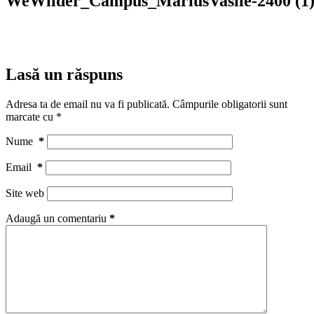
WeWilder_Campus_MariusVasile-2400 (1
Lasă un răspuns
Adresa ta de email nu va fi publicată.
Câmpurile obligatorii sunt
marcate cu
*
Nume
*
Email
*
Site web
Adaugă un comentariu
*