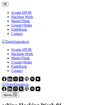
Sari
la
conținut
Școala SPOR
Hacking Work
MarkeThink
CountryStrike
FaithBook
Contact
Școala SPOR
Hacking Work
MarkeThink
CountryStrike
FaithBook
Contact
Meniu