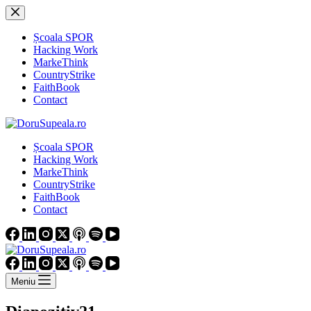
Sari
la
conținut
Școala SPOR
Hacking Work
MarkeThink
CountryStrike
FaithBook
Contact
Școala SPOR
Hacking Work
MarkeThink
CountryStrike
FaithBook
Contact
Meniu